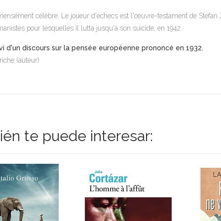
ensément célèbre,
Le joueur d'échecs
est l'œuvre-testament de Stefan Z
anistes pour lesquelles il lutta jusqu'à son suicide, en 1942.
vi d'un discours sur la pensée européenne prononcé en 1932.
riche (auteur)
én te puede interesar: