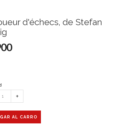
oueur d'échecs, de Stefan
ig
900
d
+