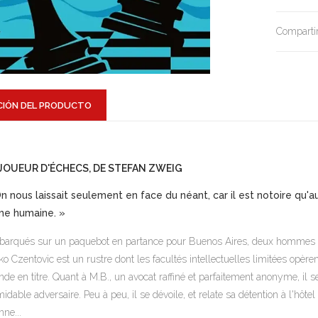
Compartir
CIÓN DEL PRODUCTO
 JOUEUR D'ÉCHECS, DE STEFAN ZWEIG
n nous laissait seulement en face du néant, car il est notoire q
me humaine. »
arqués sur un paquebot en partance pour Buenos Aires, deux hommes que 
ko Czentovic est un rustre dont les facultés intellectuelles limitées opèr
de en titre. Quant à M.B., un avocat raffiné et parfaitement anonyme, il 
midable adversaire. Peu à peu, il se dévoile, et relate sa détention à l'hôte
nne...