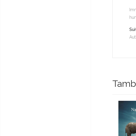
Imm
hum
Sui
Aut
Tambi