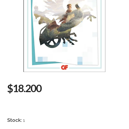
$18.200
Stock:
1