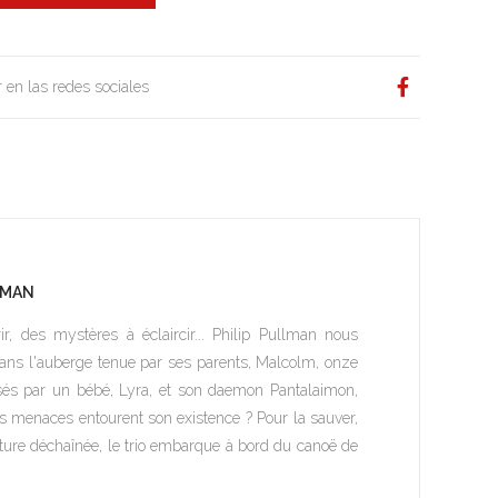
 en las redes sociales
LLMAN
, des mystères à éclaircir... Philip Pullman nous
ans l'auberge tenue par ses parents, Malcolm, onze
ssés par un bébé, Lyra, et son daemon Pantalaimon,
les menaces entourent son existence ? Pour la sauver,
ture déchaînée, le trio embarque à bord du canoë de