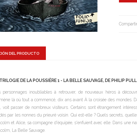
Compartir
CIÓN DEL PRODUCTO
 TRILOGIE DE LA POUSSIÈRE 1 - LA BELLE SAUVAGE, DE PHILIP PU
 personnages inoubliables à retrouver, de nouveaux héros à découvrir
ène là où tout a commencé, dix ans avant
À la croisée des mondes.
D
, voit passer de nombreux visiteurs. Certains sont étrangement intére
dés par les nonnes du prieuré voisin. Qui est-elle ? Quels secrets, quel
colm et Alice, sa compagne d'équipée, s'enfuient avec elle. Dans une na
lcolm,
La Belle Sauvage.