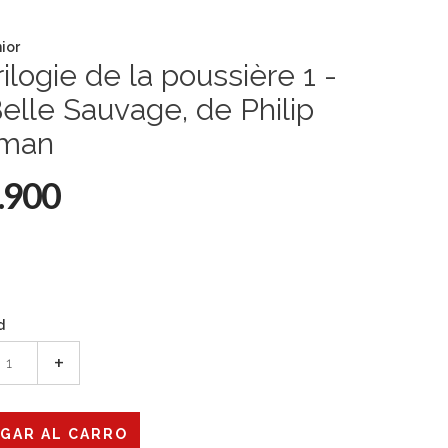
nior
rilogie de la poussière 1 -
elle Sauvage, de Philip
lman
.900
d
+