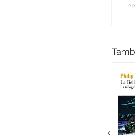
A p
Tambi