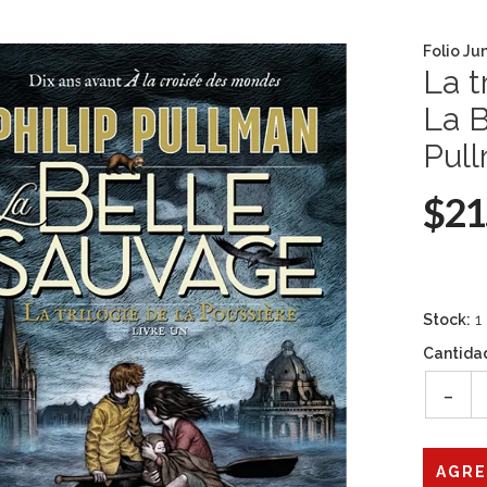
Folio Ju
La t
La B
Pul
$21
Stock:
1
Cantida
-