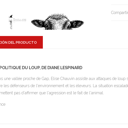
Compartir
CIÓN DEL PRODUCTO
 POLITIQUE DU LOUP, DE DIANE LESPINARD
s une vallée proche de Gap, Elise Chauvin assiste aux attaques de loup s
re les défenseurs de l'environnement et les éleveurs. La situation escalad
mettent pas d'affirmer que l'agression est le fait de l'animal.
nce