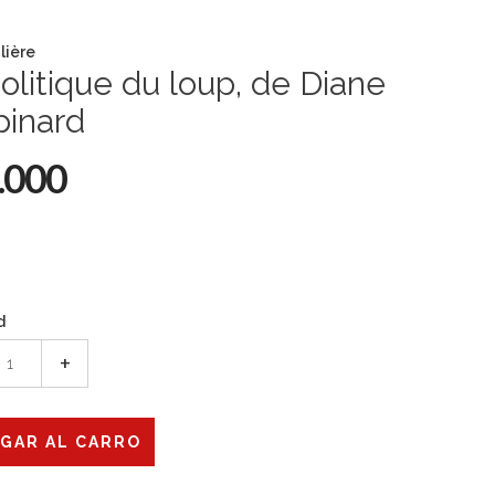
lière
olitique du loup, de Diane
pinard
.000
d
+