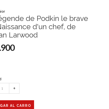
nior
égende de Podkin le brave
Naissance d'un chef, de
ran Larwood
.900
d
+