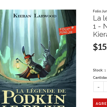
Folio Ju
La l
1 - 
Kie
$15
Stock:
1
Cantida
-