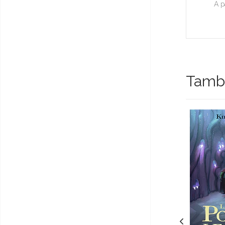
A p
Tambi