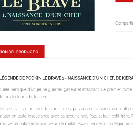
Compartir
CIÓN DEL PRODUCTO
 LÉGENDE DE PODKIN LE BRAVE 1 - NAISSANCE D'UN CHEF, DE KI
quête héroïque d'un jeune guerrier gaffeur et attachant. Le premier tome
 futurs lecteurs de Tolkien.
kin est le fils d'un chef de clan. Il n'est pas encore le héros aux multip
muser en toute insouciance avec sa soeur aînée, Paz, et leur petit frère, 
ms, de redoutables lapins vêtus de métal. Podkin va devoir protéger les si