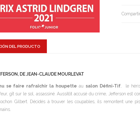
Compartir
CIÓN DEL PRODUCTO
FFERSON, DE JEAN-CLAUDE MOURLEVAT
nu se faire rafraîchir la houpette
au
salon
Défini-Tif
, le héri
ffeur, gît sur le sol, assassiné. Aussitôt accusé du crime, Jefferson est c
cochon Gilbert. Décidés à trouver les coupables, ils remontent une pi
ains.