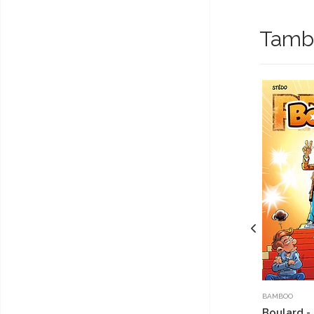
Tambi
BAMBOO
Boulard -