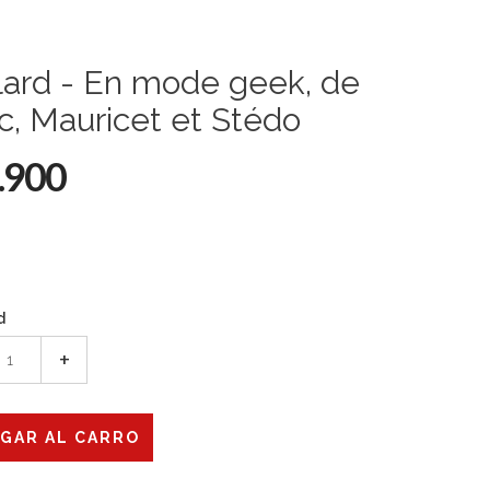
lard - En mode geek, de
c, Mauricet et Stédo
.900
d
+