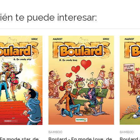
én te puede interesar:
BAMBOO
BAMBOO
 En mode star, de
Boulard - En mode love, de
Boulard 