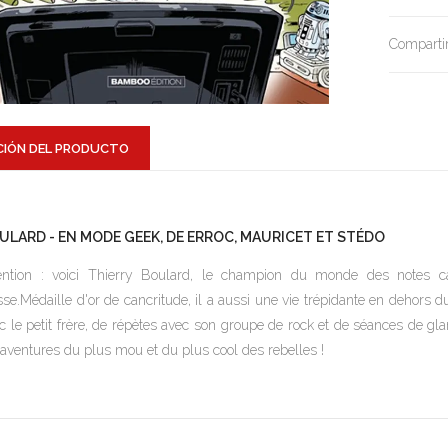
Compartir
CIÓN DEL PRODUCTO
ULARD - EN MODE GEEK, DE ERROC, MAURICET ET STÉDO
ention : voici Thierry Boulard, le champion du monde des notes c
sse.Médaille d'or de cancritude, il a aussi une vie trépidante en dehors d
c le petit frère, de répètes avec son groupe de rock et de séances de gl
 aventures du plus mou et du plus cool des rebelles !