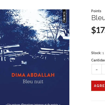
Points
Bleu
$17
Stock:
1
Cantida
-