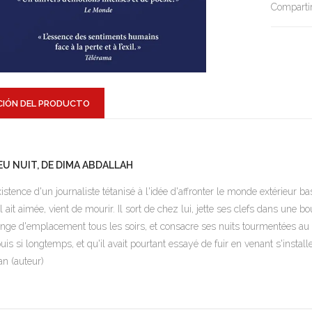
Compartir
CIÓN DEL PRODUCTO
EU NUIT, DE DIMA ABDALLAH
xistence d'un journaliste tétanisé à l'idée d'affronter le monde extérieur
il ait aimée, vient de mourir. Il sort de chez lui, jette ses clefs dans une b
nge d'emplacement tous les soirs, et consacre ses nuits tourmentées au r
uis si longtemps, et qu'il avait pourtant essayé de fuir en venant s'install
an (auteur)