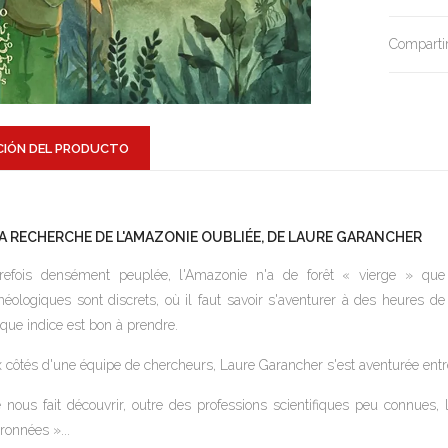
Compartir
CIÓN DEL PRODUCTO
LA RECHERCHE DE L'AMAZONIE OUBLIÉE, DE LAURE GARANCHER
refois densément peuplée, l'Amazonie n'a de forêt « vierge » q
héologiques sont discrets, où il faut savoir s'aventurer à des heures de
que indice est bon à prendre.
 côtés d'une équipe de chercheurs, Laure Garancher s'est aventurée entr
e nous fait découvrir, outre des professions scientifiques peu connue
ronnées »...