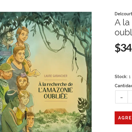
Delcour
A la
oubl
$34
Stock:
1
Cantida
-